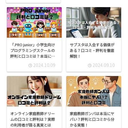
「.PRO junior」小学生向け
サブスタは入会する価値が
プログラミングスクールの
ある？口コミ・評判を徹底
評判と口コミは？本当に効
解説！
果あるのか徹底検証！
2024.10.09
2024.09.10
オンライン家庭教師ドリー
家庭教師ガンバは本当にヤ
ムの口コミと評判は？実際
バい？評判と口コミから分
の利用者が語る真実とは
かる実態！