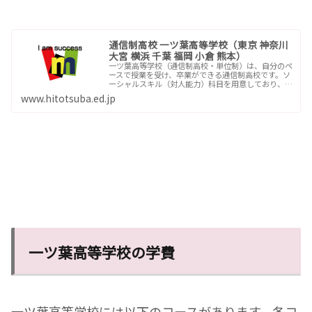
通信制高校 一ツ葉高等学校（東京 神奈川
大宮 横浜 千葉 福岡 小倉 熊本）
一ツ葉高等学校（通信制高校・単位制）は、自分のペ
ースで授業を受け、卒業ができる通信制高校です。ソ
ーシャルスキル（対人能力）科目を用意しており、卒
業する頃には、円滑なコミュニケーションをしっかり
www.hitotsuba.ed.jp
ととれるようにサポートする通信制高校です。
一ツ葉高等学校の学費
一ツ葉高等学校には以下のコースがあります。各コ