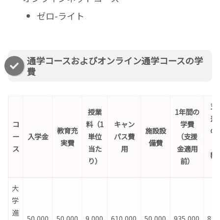
ゼロ-ライト
通学コースおよびオンライン通学コースの学
費
支
授業
1年間の
差
コ
料（1
キャン
学費
教育充
施設設
の
ー
入学金
単位
パス費
（支援
実費
備費
（
ス
当た
用
金適用
額
り）
前）
大
学
進
50,000
50,000
9,000
610,000
50,000
935,000
814