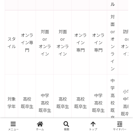
ル
対
面
対面
対面
or
訪問
オンラ
オンラ
オンラ
スタ
or
or
オ
or
イン専
イン
イン
イル
オンラ
オンラ
ン
オン
門
専門
専門
イン
イン
ラ
イン
イ
ン
中
学
小学
中学
中学
高
対象
高校
高校
高校
中学
高校
高校
校
学年
既卒生
既卒生
既卒生
高校
既卒生
既卒生
既
既卒
卒
生
メニュー
ホーム
検索
トップ
サイドバー