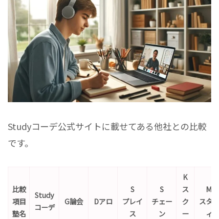
Studyコーデ公式サイトに載せてある他社との比較
です。
K
比較
S
S
ス
M
Study
項目
G論会
Dアロ
プレイ
チェー
ク
スタ
コーデ
塾名
ス
ン
ー
ィ