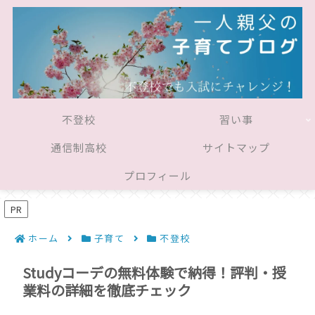
不登校
習い事
通信制高校
サイトマップ
プロフィール
PR
ホーム
子育て
不登校
Studyコーデの無料体験で納得！評判・授
業料の詳細を徹底チェック