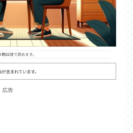
は
約21分
で読めます。
告が含まれています。
広告